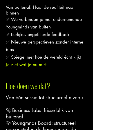
Van buitenaf: Haal de realiteit naar
binnen
✅ We verbinden je met ondernemende
Youngminds van buiten
✅ Eerlijke, ongefilterde feedback
✅ Nieuwe perspectieven zonder interne
bias
✅ Spiegel met hoe de wereld écht kijkt
Je ziet wat je nu mist.
Hoe doen we dat?
Van één sessie tot structureel niveau.
🚀 Business Labs: frisse blik van
buitenaf
💡 Youngmnds Board: structureel
perspectief in de kamer waar de